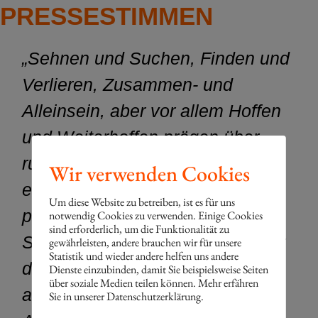
PRESSESTIMMEN
„Sehnen und Suchen, Finden und
Verlieren, Zusammen- und
Alleinsein, aber vor allem Hoffen
und Weiterhoffen prägen über
rund 80 Minuten ein
Wir verwenden Cookies
empathisches Werk, das
Um diese Website zu betreiben, ist es für uns
poetische Nostalgie nicht mit
notwendig Cookies zu verwenden. Einige Cookies
sind erforderlich, um die Funktionalität zu
Sentimentalität gleichsetzt. Unter
gewährleisten, andere brauchen wir für unsere
Statistik und wieder andere helfen uns andere
der Regie von Ingrid Berzau
Dienste einzubinden, damit Sie beispielsweise Seiten
über soziale Medien teilen können. Mehr erfähren
agieren die 67- bis 91-jährigen
Sie in unserer Datenschutzerklärung.